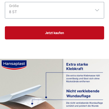
Größe
8 ST
8 ST
Jetzt kaufen
16 ST