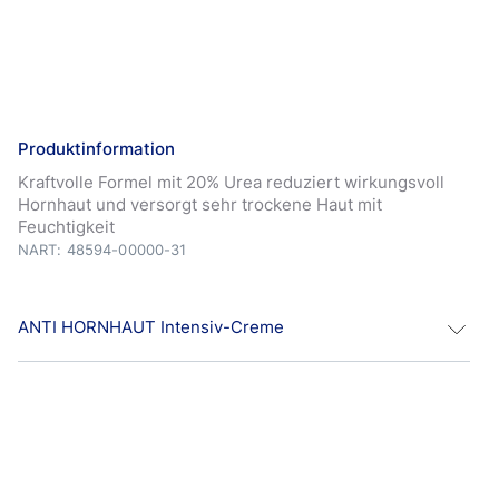
Produktinformation
Kraftvolle Formel mit 20% Urea reduziert wirkungsvoll
Hornhaut und versorgt sehr trockene Haut mit
Feuchtigkeit
NART: 48594-00000-31
ANTI HORNHAUT Intensiv-Creme
Die Hansaplast Anti Hornhaut Intensiv-Creme wurde
insbesondere für Füße entwickelt, die zu Hornhaut
neigen. Die intensive Formel mit 20 % Urea reduziert
wirkungsvoll Hornhaut, versorgt sehr trockene Haut mit
Feuchtigkeit und stärkt deren Schutzfunktion. Urea, eine