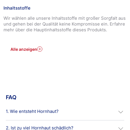
Substanz, die auch naturgemäß in unserer oberen
Inhaltsstoffe
Hautschicht vorkommt, wirkt hier unterstützend – Urea
erhöht die Fähigkeit der Haut, Feuchtigkeit zu binden
Wir wählen alle unsere Inhaltsstoffe mit großer Sorgfalt aus
und stabilisiert ihre natürliche Schutzfunktion. Diese
und gehen bei der Qualität keine Kompromisse ein. Erfahre
einzigartige Formel bietet wirkungsvolle, langanhaltende
mehr über die Hauptinhaltsstoffe dieses Produkts.
Ergebnisse und hilft Ihren Füßen dabei, sichtbar weicher
und geschmeidiger zu werden.*
Die Hansaplast Anti Hornhaut Intensiv-Creme ist für
Alle anzeigen
Diabetiker geeignet.
FAQ
1. Wie entsteht Hornhaut?
2. Ist zu viel Hornhaut schädlich?
Bei Hornhaut handelt es sich um verdickte Bereiche der