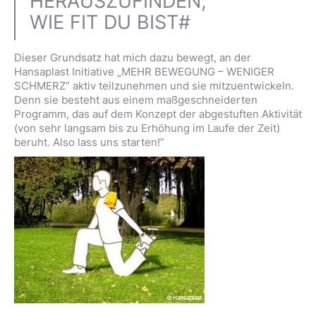
HERAUSZUFINDEN,
WIE FIT DU BIST#
Dieser Grundsatz hat mich dazu bewegt, an der
Hansaplast Initiative „MEHR BEWEGUNG – WENIGER
SCHMERZ” aktiv teilzunehmen und sie mitzuentwickeln.
Denn sie besteht aus einem maßgeschneiderten
Programm, das auf dem Konzept der abgestuften Aktivität
(von sehr langsam bis zu Erhöhung im Laufe der Zeit)
beruht. Also lass uns starten!”