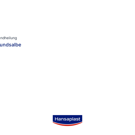
Kategorien
ung Sonstiges
Fixierpflaster
Fußpflege
Schmerzlinderung
ndheilung
Sport & Bewegung
undsalbe
Wundversorgung