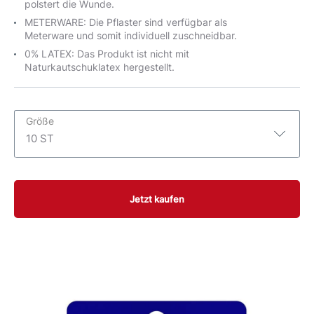
polstert die Wunde.
METERWARE: Die Pflaster sind verfügbar als
Meterware und somit individuell zuschneidbar.
0% LATEX: Das Produkt ist nicht mit
Naturkautschuklatex hergestellt.
Größe
10 ST
10 ST
Jetzt kaufen
1m x 6cm
40 ST
20 Strips
5m x 6cm