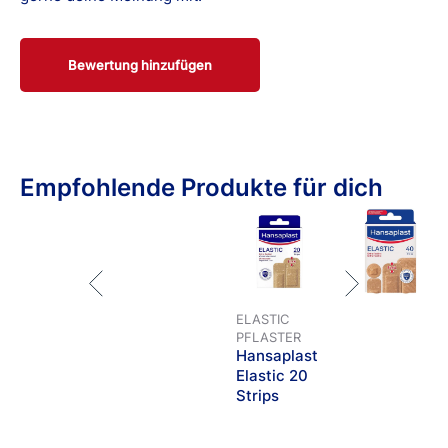
Und natürlich immer dann, wenn du unsicher bist, Fragen
hast oder Zweifel bestehen, wie schwerwiegend eine
Verletzung ist.
Bewertung hinzufügen
Empfohlende Produkte für dich
ELASTIC
PFLASTER
Hansaplast
Elastic 20
Strips