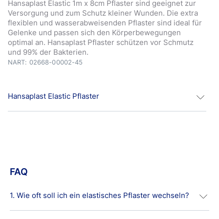
Hansaplast Elastic 1m x 8cm Pflaster sind geeignet zur
Versorgung und zum Schutz kleiner Wunden. Die extra
flexiblen und wasserabweisenden Pflaster sind ideal für
Gelenke und passen sich den Körperbewegungen
optimal an. Hansaplast Pflaster schützen vor Schmutz
und 99% der Bakterien.
NART: 02668-00002-45
Hansaplast Elastic Pflaster
Hansaplast Elastic Pflaster eignen sich für alle Arten von
kleineren Wunden bzw. Verletzungen. Die extra flexiblen
Pflaster sind ideal für Gelenke und passen sich den
Körperbewegungen optimal an.
FAQ
Das Hansaplast Bacteria Shield schützt vor Schmutz und
99% der Bakterien.
1. Wie oft soll ich ein elastisches Pflaster wechseln?
Hansaplast Elastic ist speziell für viel bewegte
Körperstellen anwendbar.