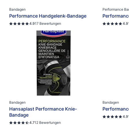
Wundversorgung
Sport & Beweg
Bandagen
Performance B
Performance Handgelenk-Bandage
Performanc
4.9
17 Bewertungen
4.9
Bandagen
Bandagen
Hansaplast Performance Knie-
Performanc
Bandage
4.9
4.7
12 Bewertungen