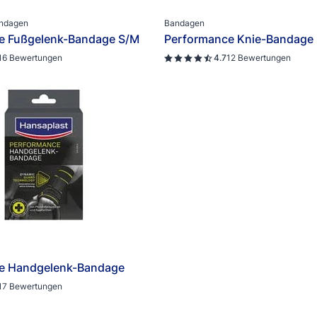
ung Sonstiges
andagen
Bandagen
e Fußgelenk-Bandage S/M
Performance Knie-Bandage
16 Bewertungen
4.7
12 Bewertungen
e Handgelenk-Bandage
17 Bewertungen