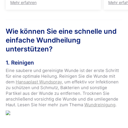
Gerinnungsfaktoren und Blutplättchen
das körp
Mehr erfahren
Mehr erfa
lassen die Blutgerinnung einsetzen, so
Botensto
entsteht ein erster wichtiger Verschluss
entschei
der Wunde.
ist.
Wie können Sie eine schnelle und
einfache Wundheilung
unterstützen?
1. Reinigen
Eine saubere und gereinigte Wunde ist der erste Schritt
für eine optimale Heilung. Reinigen Sie die Wunde mit
dem
Hansaplast Wundspray
, um effektiv vor Infektionen
zu schützen und Schmutz, Bakterien und sonstige
Partikel aus der Wunde zu entfernen. Trocknen Sie
anschließend vorsichtig die Wunde und die umliegende
Haut. Lesen Sie hier mehr zum Thema
Wundreinigung
.