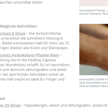
aut fast unsichtbar bleibt.
Hansaplast Flüssig- 
Schutz kleinerer Wu
ltägliche Aktivitäten:
Schutz 6 Stück
– Die fortschrittliche
unterstützt die schnellere Heilung in
Bietet extrastarken Halt für mehr als 72
rigen Stellen wie Knien und Ellenbogen.
chutz Hydrokolloid-Pflaster Klein
–
eilung durch die Healing Capsule
tes Wundmilieu schafft. Es ist hauchdünn,
ht und dennoch atmungsaktiv und bleibt
bei sportlichen Aktivitäten sicher an
rke Halt macht es ideal für Finger und
Hansaplast Zweite Ha
sind wasserfest und 
eine schnellere Heil
aut:
er 20 Strips
– Hypoallergen, weich und atmungsaktiv, wodurch 