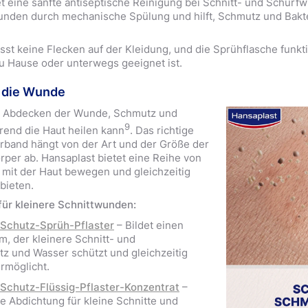
t eine sanfte antiseptische Reinigung bei Schnitt- und Schür
Wunden durch mechanische Spülung und hilft, Schmutz und Bakt
ässt keine Flecken auf der Kleidung, und die Sprühflasche funkt
 zu Hause oder unterwegs geeignet ist.
e die Wunde
as Abdecken der Wunde, Schmutz und
9
rend die Haut heilen kann
. Das richtige
Verband hängt von der Art und der Größe der
per ab. Hansaplast bietet eine Reihe von
h mit der Haut bewegen und gleichzeitig
bieten.
für kleinere Schnittwunden:
Schutz-Sprüh-Pflaster
– Bildet einen
lm, der kleinere Schnitt- und
 und Wasser schützt und gleichzeitig
ermöglicht.
Schutz-Flüssig-Pflaster-Konzentrat
–
le Abdichtung für kleine Schnitte und