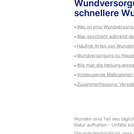
Wundversorgun
Wundversorgung
Sport & Beweg
schnellere W
Was ist eine Wundversorg
Was geschieht während d
Häufige Arten von Wunde
Wundversorgung zu Hause: 
Wie man die Heilung anreg
Vorbeugende Maßnahmen f
Zusammenfassung: Verstä
Wunden sind Teil des täglic
Natur aufhalten – Unfälle k
Die gute Nachricht ist, das