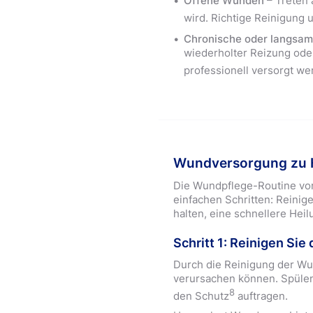
Offene Wunden
– Treten 
wird. Richtige Reinigung 
Chronische oder langsa
wiederholter Reizung ode
professionell versorgt w
Wundversorgung zu Ha
Die Wundpflege-Routine von 
einfachen Schritten: Reini
halten, eine schnellere Hei
Schritt 1: Reinigen Si
Durch die Reinigung der Wun
verursachen können. Spülen 
8
den Schutz
auftragen.