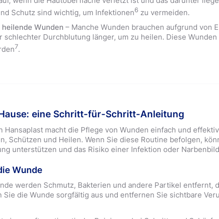
auf, wenn die Hautoberfläche verletzt ist und das darunter lie
6
und Schutz sind wichtig, um Infektionen
zu vermeiden.
m heilende Wunden
– Manche Wunden brauchen aufgrund von E
r schlechter Durchblutung länger, um zu heilen. Diese Wunde
7
erden
.
use: eine Schritt-für-Schritt-Anleitung
Hansaplast macht die Pflege von Wunden einfach und effektiv. S
gen, Schützen und Heilen. Wenn Sie diese Routine befolgen, k
lung unterstützen und das Risiko einer Infektion oder Narbenbil
e die Wunde
de werden Schmutz, Bakterien und andere Partikel entfernt, di
Sie die Wunde sorgfältig aus und entfernen Sie sichtbare Ver