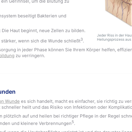
 ein Gerinnsel, um die Blutung zu
ystem beseitigt Bakterien und
:
Die Haut beginnt, neue Zellen zu bilden.
Jeder Riss in der Hau
3
Heilungsprozess aus
 stärker, wenn sich die Wunde schließt
.
orgung in jeder Phase können Sie Ihrem Körper helfen, effizien
bildung
zu verringern.
Wunden
von Wunde
es sich handelt, macht es einfacher, sie richtig zu ve
t schneller heilt und das Risiko von Infektionen oder Komplikati
n plötzlich auf und heilen bei richtiger Pflege in der Regel schne
5
nden und kleinere Verbrennungen
.