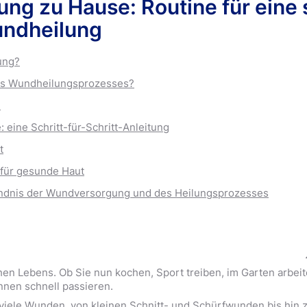
g zu Hause: Routine für eine 
ung Sonstiges
undheilung
ung?
es Wundheilungsprozesses?
n
eine Schritt-für-Schritt-Anleitung
t
ür gesunde Haut
ndnis der Wundversorgung und des Heilungsprozesses
hen Lebens. Ob Sie nun kochen, Sport treiben, im Garten arbeite
önnen schnell passieren.
s viele Wunden, von kleinen Schnitt- und Schürfwunden bis hin