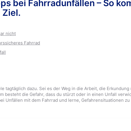
ipps bei Fahrradunfällen – So k
ung Sonstiges
 Ziel.
ar nicht
rssicheres Fahrrad
all
le tagtäglich dazu. Sei es der Weg in die Arbeit, die Erkundung
m besteht die Gefahr, dass du stürzt oder in einen Unfall verwic
 bei Unfällen mit dem Fahrrad und lerne, Gefahrensituationen z