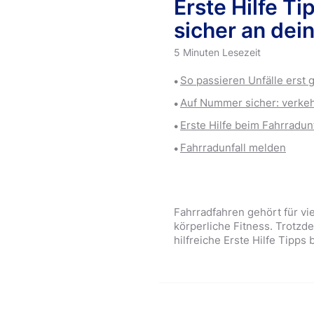
Erste Hilfe T
Wundversorgung
Sport & Beweg
sicher an dein
5 Minuten Lesezeit
So passieren Unfälle erst g
Auf Nummer sicher: verkeh
Erste Hilfe beim Fahrradunf
Fahrradunfall melden
Fahrradfahren gehört für vie
körperliche Fitness. Trotzde
hilfreiche Erste Hilfe Tipps