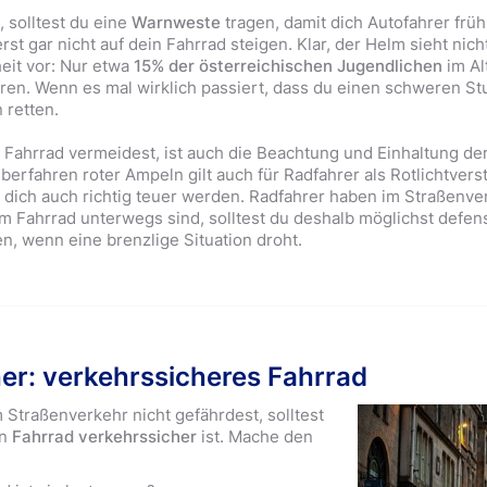
, solltest du eine
Warnweste
tragen, damit dich Autofahrer fr
rst gar nicht auf dein Fahrrad steigen. Klar, der Helm sieht nich
heit vor: Nur etwa
15% der österreichischen Jugendlichen
im Al
en. Wenn es mal wirklich passiert, dass du einen schweren St
 retten.
 Fahrrad vermeidest, ist auch die Beachtung und Einhaltung de
erfahren roter Ampeln gilt auch für Radfahrer als Rotlichtverst
r dich auch richtig teuer werden. Radfahrer haben im Straßenver
Fahrrad unterwegs sind, solltest du deshalb möglichst defens
n, wenn eine brenzlige Situation droht.
er: verkehrssicheres Fahrrad
 Straßenverkehr nicht gefährdest, solltest
in
Fahrrad verkehrssicher
ist. Mache den