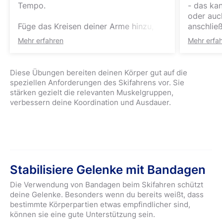
Tempo.
- das ka
oder auc
Füge das Kreisen deiner Arme hinzu,
anschließ
um die Gelenke zu mobilisieren. Dies ist
Obersche
Mehr erfahren
Mehr erfa
besonders relevant, da beim Skifahren
stehen -
sowohl die großen als auch die kleinen
gerade is
Muskelgruppen stark beansprucht
wieder d
Diese Übungen bereiten deinen Körper gut auf die
werden. Ein gründliches Aufwärmen
mal.
speziellen Anforderungen des Skifahrens vor. Sie
reduziert nicht nur das
Warum is
stärken gezielt die relevanten Muskelgruppen,
Verletzungsrisiko erheblich, sondern
Kniebeug
verbessern deine Koordination und Ausdauer.
verbessert auch die Qualität der
Grundpos
nachfolgenden Übungen. Deine
stärken 
Körpertemperatur wird sich langsam
Gesäß- u
steigern - das sorgt für eine bessere
für stab
Elastizität der Muskulatur und eine
Körperhal
optimierte Sauerstoffversorgung.
Zusätzlic
Stabilisiere Gelenke mit Bandagen
Natürlich kannst du auch draußen in
Rumpfmus
der Natur laufen gehen.
auf den S
Die Verwendung von Bandagen beim Skifahren schützt
fördern 
deine Gelenke. Besonders wenn du bereits weißt, dass
Sprungge
bestimmte Körperpartien etwas empfindlicher sind,
Richtung
können sie eine gute Unterstützung sein.