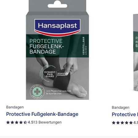
Bandagen
Bandagen
Protective Fußgelenk-Bandage
Protectiv
4.5
13 Bewertungen
4.