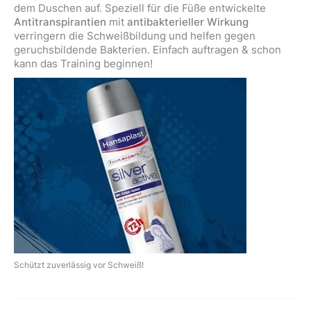
dem Duschen auf. Speziell für die Füße entwickelte
Antitranspirantien
mit
antibakterieller Wirkung
verringern die Schweißbildung und helfen gegen
geruchsbildende Bakterien. Einfach auftragen & schon
kann das Training beginnen!
Schützt zuverlässig vor Schweiß!